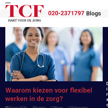
Skip
Open
Close
to
Blogs
content
mobile
mobile
menu
menu
i
Waarom kiezen voor flexibel
r
werken in de zorg?
23 juni 2026
Franka
Blogs
0 Reacties