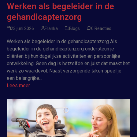
Werken als begeleider in de
gehandicaptenzorg
23 juni 2026
Franka
Blogs
0 Reacties
Werken als begeleider in de gehandicaptenzorg Als
begeleider in de gehandicaptenzorg ondersteun je
cliënten bij hun dagelijkse activiteiten en persoonlijke
ontwikkeling. Geen dag is hetzelfde en juist dat maakt het
werk zo waardevol. Naast verzorgende taken speel je
een belangrijke…
Lees meer