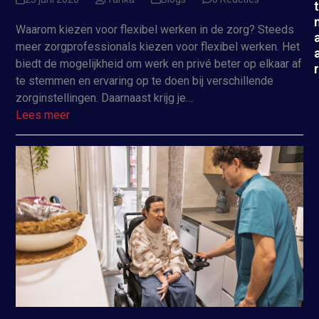
t
Waarom kiezen voor flexibel werken in de zorg? Steeds
meer zorgprofessionals kiezen voor flexibel werken. Het
biedt de mogelijkheid om werk en privé beter op elkaar af
r
te stemmen en ervaring op te doen bij verschillende
zorginstellingen. Daarnaast krijg je…
Lees meer