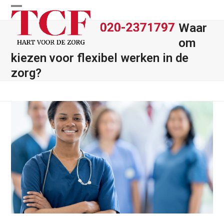
Skip
Open
Close
to
Waar
content
mobile
mobile
om
menu
menu
kiezen voor flexibel werken in de
zorg?