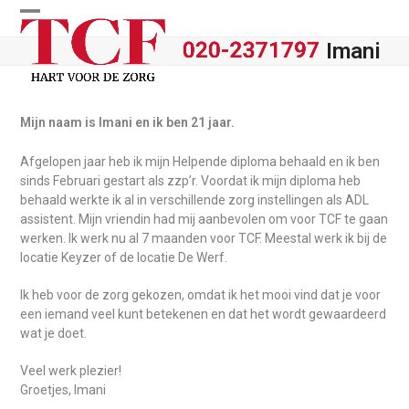
Skip
Open
Close
to
Imani
content
mobile
mobile
menu
menu
Mijn naam is Imani en ik ben 21 jaar.
Afgelopen jaar heb ik mijn Helpende diploma behaald en ik ben
sinds Februari gestart als zzp’r. Voordat ik mijn diploma heb
behaald werkte ik al in verschillende zorg instellingen als ADL
assistent.
Mijn vriendin had mij aanbevolen om voor TCF te gaan
werken. Ik werk nu al 7 maanden voor TCF.
Meestal werk ik bij de
locatie Keyzer of de locatie De Werf.
Ik heb voor de zorg gekozen, omdat ik het mooi vind dat je voor
een iemand veel kunt betekenen en dat het wordt gewaardeerd
wat je doet.
Veel werk plezier!
Groetjes, Imani