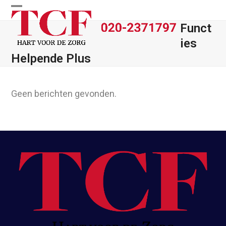
Skip
Open
Close
to
Funct
content
mobile
mobile
ies
menu
menu
Helpende Plus
Geen berichten gevonden.